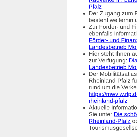
Pfalz
Der Zugang zum R
besteht weiterhin 
Zur Förder- und F
ebenfalls Informat
Förder- und Finan
Landesbetrieb Mobi
Hier steht Ihnen 
zur Verfügung:
Dia
Landesbetrieb Mobi
Der Mobilitätsatla
Rheinland-Pfalz fü
rund um die Verkeh
https://mwvlw.rlp.
rheinland-pfalz
Aktuelle Informat
Sie unter
Die schö
Rheinland-Pfalz
od
Tourismusgesellsc