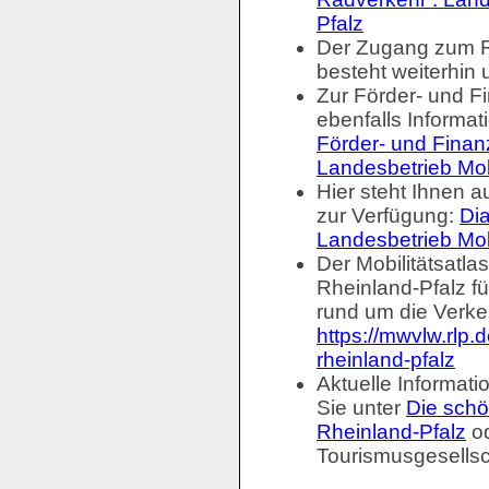
Pfalz
Der Zugang zum R
besteht weiterhin 
Zur Förder- und F
ebenfalls Informat
Förder- und Finan
Landesbetrieb Mobi
Hier steht Ihnen 
zur Verfügung:
Dia
Landesbetrieb Mobi
Der Mobilitätsatla
Rheinland-Pfalz fü
rund um die Verkeh
https://mwvlw.rlp.
rheinland-pfalz
Aktuelle Informat
Sie unter
Die schö
Rheinland-Pfalz
od
Tourismusgesellsc